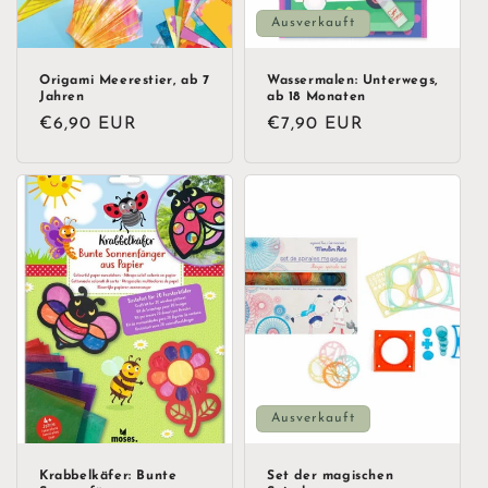
Ausverkauft
Origami Meerestier, ab 7
Wassermalen: Unterwegs,
Jahren
ab 18 Monaten
Normaler
€6,90 EUR
Normaler
€7,90 EUR
Preis
Preis
Ausverkauft
Krabbelkäfer: Bunte
Set der magischen