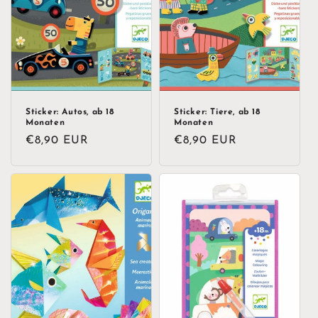
i
e
:
Sticker: Autos, ab 18
Sticker: Tiere, ab 18
Monaten
Monaten
Normaler
€8,90 EUR
Normaler
€8,90 EUR
Preis
Preis