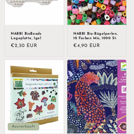
NABBI BioBeads
NABBI Bio-Bügelperlen,
Legeplatte, Igel
10 Farben Mix, 1000 St.
Normaler
€2,30 EUR
Normaler
€4,90 EUR
Preis
Preis
Ausverkauft