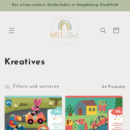
Direkt
Der etwas andere Kinderladen in Magdeburg Stadtfeld
zum
Inhalt
Warenkorb
K
Kreatives
a
t
Filtern und sortieren
64 Produkte
e
g
o
r