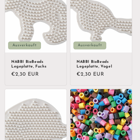
Ausverkauft
Ausverkauft
NABBI BioBeads
NABBI BioBeads
Legeplatte, Fuchs
Legeplatte, Vogel
Normaler
€2,30 EUR
Normaler
€2,30 EUR
Preis
Preis