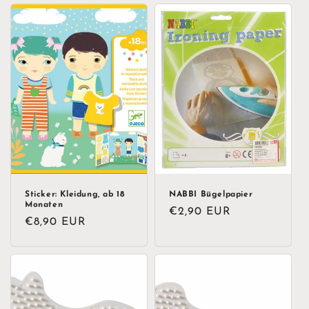
Sticker: Kleidung, ab 18
NABBI Bügelpapier
Monaten
Normaler
€2,90 EUR
Normaler
€8,90 EUR
Preis
Preis