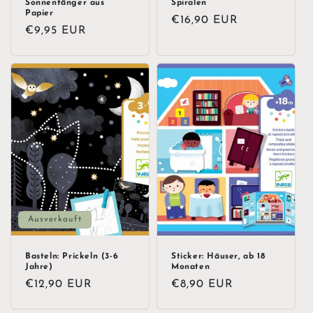
Sonnenfänger aus
Spiralen
Papier
Normaler
€16,90 EUR
Normaler
€9,95 EUR
Preis
Preis
Ausverkauft
Basteln: Prickeln (3-6
Sticker: Häuser, ab 18
Jahre)
Monaten
Normaler
€12,90 EUR
Normaler
€8,90 EUR
Preis
Preis