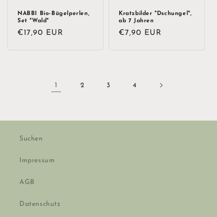
NABBI Bio-Bügelperlen,
Kratzbilder "Dschungel",
Set "Wald"
ab 7 Jahren
Normaler
€17,90 EUR
Normaler
€7,90 EUR
Preis
Preis
1
2
3
4
Suchen
Impressum
AGB
Datenschutz