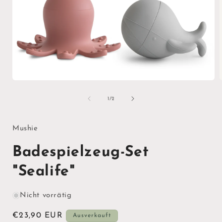
Medien
1
in
i
von
1
/
2
Modal
öffnen
ö
Mushie
Badespielzeug-Set
"Sealife"
Nicht vorrätig
Normaler
€23,90 EUR
Ausverkauft