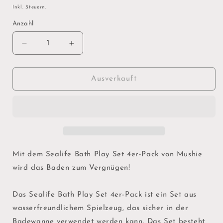
Preis
Inkl. Steuern.
Anzahl
Verringere
Erhöhe
die
die
Menge
Menge
für
für
Ausverkauft
Badespielzeug-
Badespielzeug-
Set
Set
&quot;Sealife&quot;
&quot;Sealife&quot;
Mit dem Sealife Bath Play Set 4er-Pack von Mushie
wird das Baden zum Vergnügen!
Das Sealife Bath Play Set 4er-Pack ist ein Set aus
wasserfreundlichem Spielzeug, das sicher in der
Badewanne verwendet werden kann. Das Set besteht