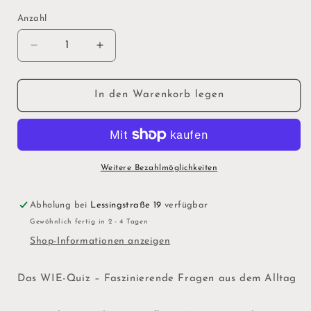
Anzahl
Verringere
Erhöhe
die
die
Menge
Menge
für
für
In den Warenkorb legen
Das
Das
Wie-
Wie-
Quiz
Quiz
(ab
(ab
6
6
Weitere Bezahlmöglichkeiten
Jahren)
Jahren)
Abholung bei
Lessingstraße 19
verfügbar
Gewöhnlich fertig in 2 - 4 Tagen
Shop-Informationen anzeigen
Das WIE-
Quiz
– Faszinierende Fragen aus dem Alltag