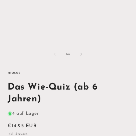
von
1
/
6
moses
Das Wie-Quiz (ab 6
Jahren)
4 auf Lager
Normaler
€14,95 EUR
Preis
Inkl. Steuern.