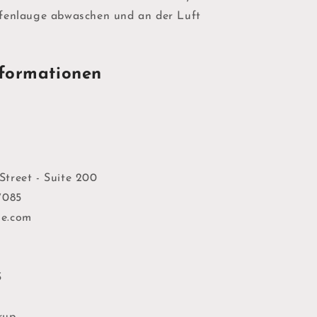
fenlauge abwaschen und an der Luft
n
formationen
treet - Suite 200
7085
e.com
S
rup