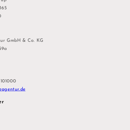
165
0
ur GmbH & Co. KG
 59a
2101000
agentur.de
er