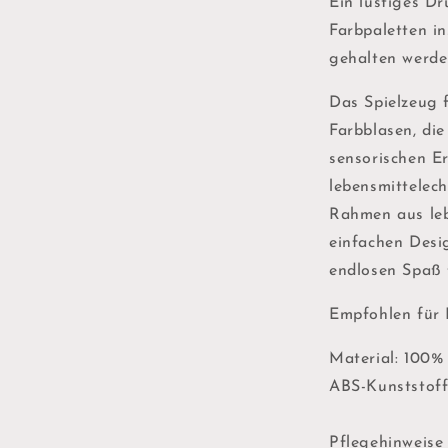
Ein lustiges Dr
Farbpaletten in
gehalten werde
Das Spielzeug 
Farbblasen, die
sensorischen E
lebensmittelec
Rahmen aus leb
einfachen Desig
endlosen Spaß f
Empfohlen für 
Material: 100% 
ABS-Kunststoff
Pflegehinweise 