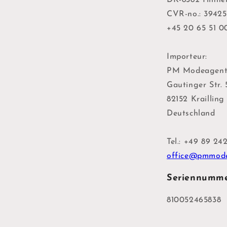
CVR-no.: 39425
+45 20 65 51 0
Importeur:
PM Modeagent
Gautinger Str.
82152 Krailling
Deutschland
Tel.: +49 89 24
office@pmmode
Seriennumm
810052465838