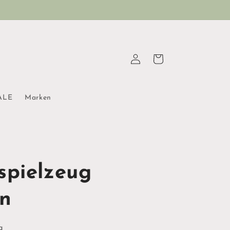
Einloggen
Warenkorb
ALE
Marken
spielzeug
on
g