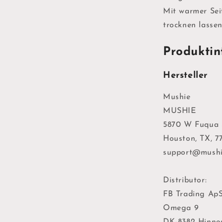
Mit warmer Sei
trocknen lasse
Produktin
Hersteller
Mushie
MUSHIE
5870 W Fuqua S
Houston, TX, 7
support@mushi
Distributor:
FB Trading Ap
Omega 9
DK-8382 Hinne