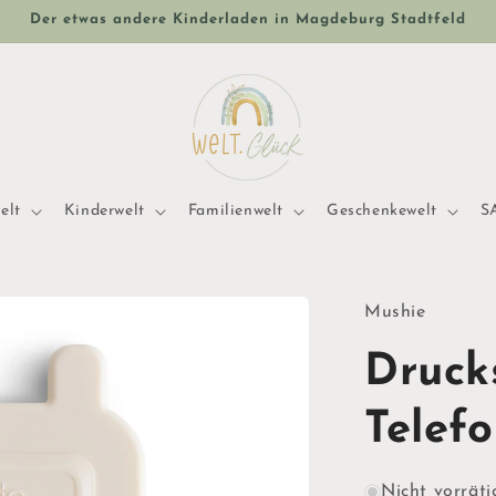
Der etwas andere Kinderladen in Magdeburg Stadtfeld
elt
Kinderwelt
Familienwelt
Geschenkewelt
S
Mushie
Druck
Telef
Nicht vorräti