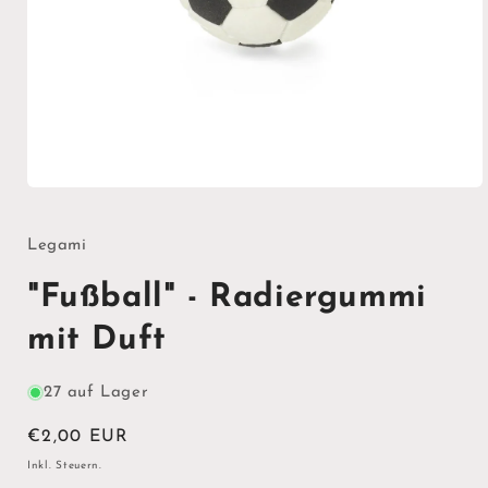
Medien
1
in
Modal
Legami
öffnen
"Fußball" - Radiergummi
mit Duft
27 auf Lager
Normaler
€2,00 EUR
Preis
Inkl. Steuern.