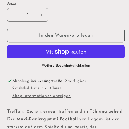
Anzahl
Verringere
Erhöhe
die
die
Menge
Menge
für
für
In den Warenkorb legen
&quot;Fußball&quot;
&quot;Fußball&quot;
-
-
Radiergummi
Radiergummi
mit
mit
Duft
Duft
Weitere Bezahlmöglichkeiten
Abholung bei
Lessingstraße 19
verfügbar
Gewöhnlich fertig in 2 - 4 Tagen
Shop-Informationen anzeigen
Treffen, löschen, erneut treffen und in Führung gehen!
Der
Maxi-Radiergummi Football
von Legami ist der
stärkste auf dem Spielfeld und bereit, der