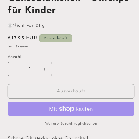
für Kinder
Nicht vorrätig
Normaler
€17,95 EUR
Ausverkauft
Preis
Inkl. Steuern.
Anzahl
Verringere
Erhöhe
die
die
Menge
Menge
für
für
Ausverkauft
Gänseblümchen
Gänseblümchen
-
-
Ohrclips
Ohrclips
für
für
Kinder
Kinder
Weitere Bezahlmöglichkeiten
Schöne Ohrstecker ohne Ohrlöcher!