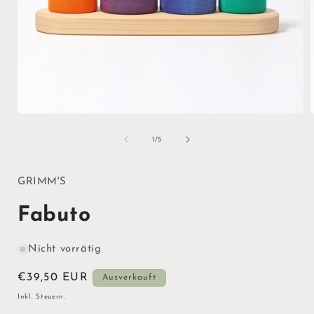
Medien
1
in
i
von
1
/
5
Modal
öffnen
ö
GRIMM'S
Fabuto
Nicht vorrätig
Normaler
€39,50 EUR
Ausverkauft
Preis
Inkl. Steuern.