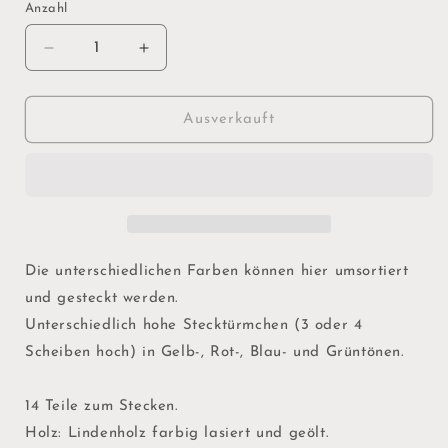
Anzahl
Verringere
Erhöhe
die
die
Menge
Menge
für
für
Ausverkauft
Fabuto
Fabuto
Die unterschiedlichen Farben können hier umsortiert
und gesteckt werden.
Unterschiedlich hohe Stecktürmchen (3 oder 4
Scheiben hoch) in Gelb-, Rot-, Blau- und Grüntönen.
14 Teile zum Stecken.
Holz: Lindenholz farbig lasiert und geölt.