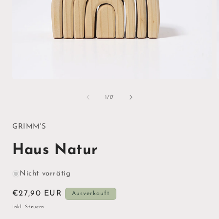
Medien
1
in
i
von
1
/
17
Modal
öffnen
ö
GRIMM'S
Haus Natur
Nicht vorrätig
Normaler
€27,90 EUR
Ausverkauft
Preis
Inkl. Steuern.