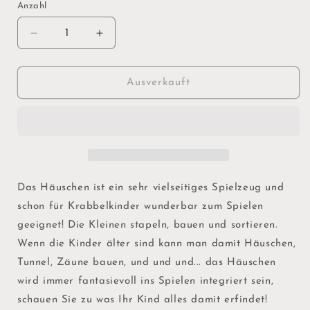
Anzahl
Verringere
Erhöhe
die
die
Menge
Menge
für
für
Ausverkauft
Haus
Haus
Natur
Natur
Das Häuschen ist ein sehr vielseitiges Spielzeug und
schon für Krabbelkinder wunderbar zum Spielen
geeignet! Die Kleinen stapeln, bauen und sortieren.
Wenn die Kinder älter sind kann man damit Häuschen,
Tunnel, Zäune bauen, und und und... das Häuschen
wird immer fantasievoll ins Spielen integriert sein,
schauen Sie zu was Ihr Kind alles damit erfindet!