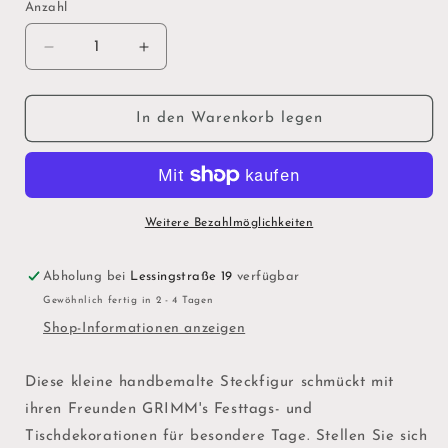
Anzahl
Verringere
Erhöhe
die
die
Menge
Menge
für
für
In den Warenkorb legen
GRIMM&#39;S
GRIMM&#39;S
Steckfigur
Steckfigur
&quot;Igel&quot;
&quot;Igel&quot;
Weitere Bezahlmöglichkeiten
Abholung bei
Lessingstraße 19
verfügbar
Gewöhnlich fertig in 2 - 4 Tagen
Shop-Informationen anzeigen
Diese kleine handbemalte Steckfigur schmückt mit
ihren Freunden GRIMM's Festtags- und
Tischdekorationen für besondere Tage. Stellen Sie sich