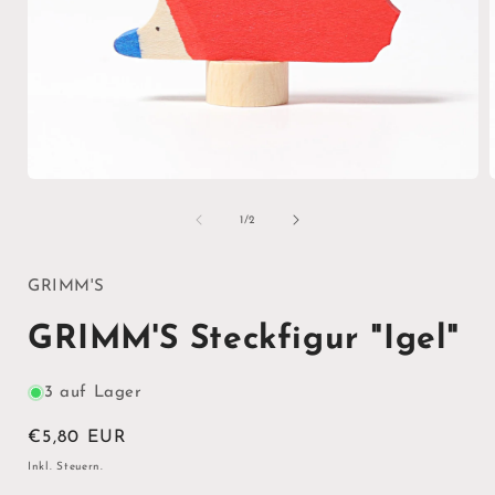
Medien
1
in
i
von
1
/
2
Modal
öffnen
ö
GRIMM'S
GRIMM'S Steckfigur "Igel"
3 auf Lager
Normaler
€5,80 EUR
Preis
Inkl. Steuern.