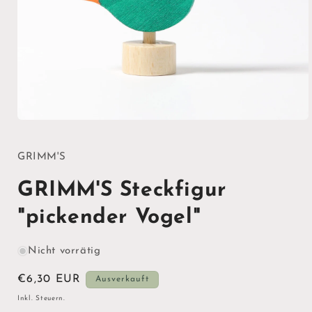
Medien
1
in
Modal
GRIMM'S
öffnen
GRIMM'S Steckfigur
"pickender Vogel"
Nicht vorrätig
Normaler
€6,30 EUR
Ausverkauft
Preis
Inkl. Steuern.