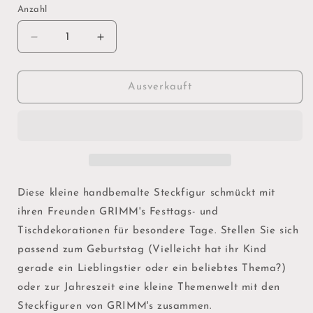
Anzahl
Verringere
Erhöhe
die
die
Menge
Menge
für
für
Ausverkauft
GRIMM&#39;S
GRIMM&#39;S
Steckfigur
Steckfigur
&quot;pickender
&quot;pickender
Vogel&quot;
Vogel&quot;
Diese kleine handbemalte Steckfigur schmückt mit
ihren Freunden GRIMM's Festtags- und
Tischdekorationen für besondere Tage. Stellen Sie sich
passend zum Geburtstag (Vielleicht hat ihr Kind
gerade ein Lieblingstier oder ein beliebtes Thema?)
oder zur Jahreszeit eine kleine Themenwelt mit den
Steckfiguren von GRIMM's zusammen.