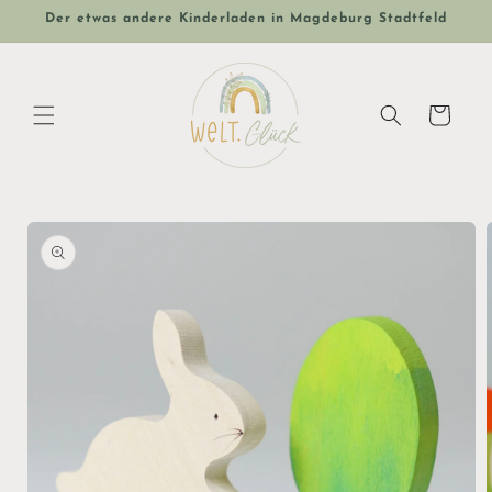
Direkt
Der etwas andere Kinderladen in Magdeburg Stadtfeld
zum
Inhalt
Warenkorb
oduktinformationen
ringen