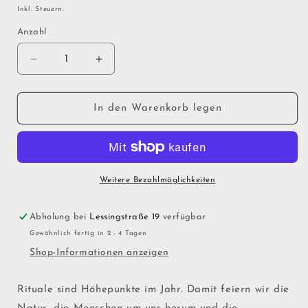
Preis
Inkl. Steuern.
Anzahl
Verringere
Erhöhe
die
die
Menge
Menge
für
für
In den Warenkorb legen
GRIMM&#39;S
GRIMM&#39;S
Steckfiguren
Steckfiguren
&quot;Osterset
&quot;Osterset
BATIK
BATIK
grün&quot;
grün&quot;
Weitere Bezahlmöglichkeiten
Abholung bei
Lessingstraße 19
verfügbar
Gewöhnlich fertig in 2 - 4 Tagen
Shop-Informationen anzeigen
Rituale sind Höhepunkte im Jahr. Damit feiern wir die