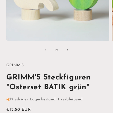
Medien
1
in
i
von
1
/
5
Modal
öffnen
ö
GRIMM'S
GRIMM'S Steckfiguren
"Osterset BATIK grün"
Niedriger Lagerbestand: 1 verbleibend
Normaler
€12,50 EUR