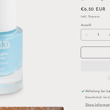
Normaler
€6,50 EUR
Preis
Inkl. Steuern.
Anzahl
Verringere
die
Menge
für
Kinder
Nagellack
|
eisblau
Abholung bei
Le
Gewöhnlich ferti
Shop-Informat