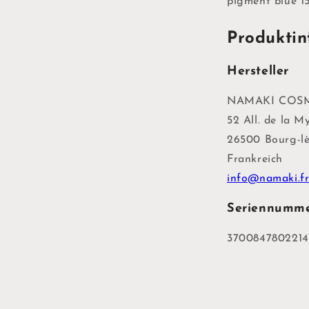
pigment blue 15
l
n
Produktin
Hersteller
NAMAKI COSME
52 All. de la M
26500 Bourg-lè
Frankreich
info@namaki.f
Seriennumm
3700847802214