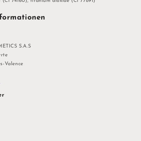
 (CI 74160), titanium dioxide (CI 77891)
formationen
TICS S.A.S
yrte
s-Valence
r
er