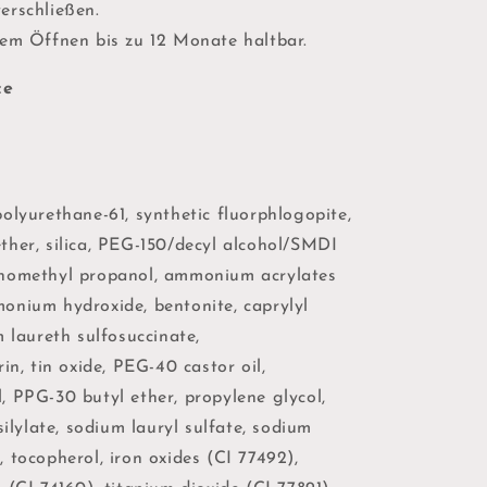
erschließen.
dem Öffnen bis zu 12 Monate haltbar.
ce
olyurethane-61, synthetic fluorphlogopite,
ther, silica, PEG-150/decyl alcohol/SMDI
nomethyl propanol, ammonium acrylates
onium hydroxide, bentonite, caprylyl
m laureth sulfosuccinate,
in, tin oxide, PEG-40 castor oil,
 PPG-30 butyl ether, propylene glycol,
silylate, sodium lauryl sulfate, sodium
 tocopherol, iron oxides (CI 77492),