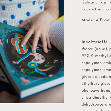
Gebrauch gut v
l
Lack ist nach 
n
Made in Fran
Inhaltsstoffe:
Water (aqua), p
PPG-2 methyl e
copolymer, ami
copolymer, amm
glycol, disodiu
ethylhexylglycer
phenoxyethanol,
silica dimethyl 
dehydroacetate,
en