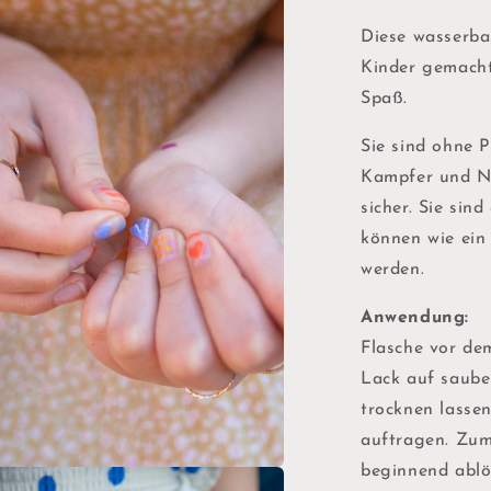
Diese wasserba
Kinder gemacht
Spaß.
Sie sind ohne P
Kampfer und Na
sicher. Sie sin
können wie ein
werden.
Anwendung:
Flasche vor de
Lack auf saube
trocknen lassen
auftragen. Zum
beginnend ablö
en