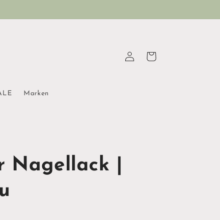
Einloggen
Warenkorb
ALE
Marken
r Nagellack |
au