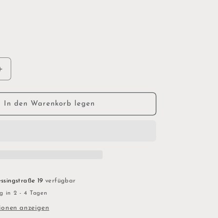
Erhöhe
die
Menge
für
In den Warenkorb legen
Kinder
Nagellack
|
eisblau
ssingstraße 19
verfügbar
g in 2 - 4 Tagen
ionen anzeigen