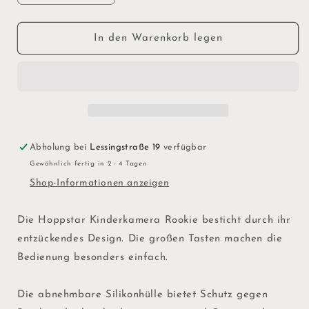
die
die
Menge
Menge
für
für
In den Warenkorb legen
Kinderkamera
Kinderkamera
ROOKIE,
ROOKIE,
Cat
Cat
blush
blush
Abholung bei
Lessingstraße 19
verfügbar
Gewöhnlich fertig in 2 - 4 Tagen
Shop-Informationen anzeigen
Die Hoppstar Kinderkamera Rookie besticht durch ihr
entzückendes Design. Die großen Tasten machen die
Bedienung besonders einfach.
Die abnehmbare Silikonhülle bietet Schutz gegen