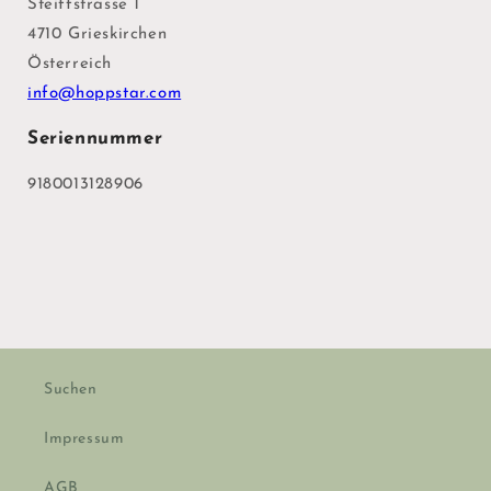
Steiffstrasse 1
4710 Grieskirchen
Österreich
info@hoppstar.com
Seriennummer
9180013128906
Suchen
Impressum
AGB