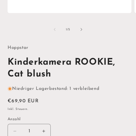
Medien
1
in
i
Modal
von
1
/
5
öffnen
ö
Hoppstar
Kinderkamera ROOKIE,
Cat blush
Niedriger Lagerbestand: 1 verbleibend
Normaler
€69,90 EUR
Preis
Inkl. Steuern.
Anzahl
Verringere
Erhöhe