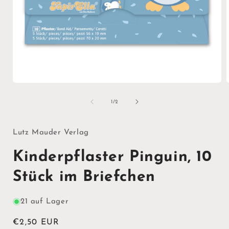
Medien
1
in
i
von
1
/
2
Modal
öffnen
ö
Lutz Mauder Verlag
Kinderpflaster Pinguin, 10
Stück im Briefchen
21 auf Lager
Normaler
€2,50 EUR