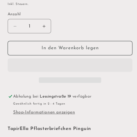
Preis
Inkl. Steuern.
Anzahl
Verringere
Erhöhe
die
die
Menge
Menge
für
für
In den Warenkorb legen
Kinderpflaster
Kinderpflaster
Pinguin,
Pinguin,
10
10
Stück
Stück
im
im
Briefchen
Briefchen
Abholung bei
Lessingstraße 19
verfügbar
Gewöhnlich fertig in 2 - 4 Tagen
Shop-Informationen anzeigen
TapirElla Pflasterbriefchen Pinguin