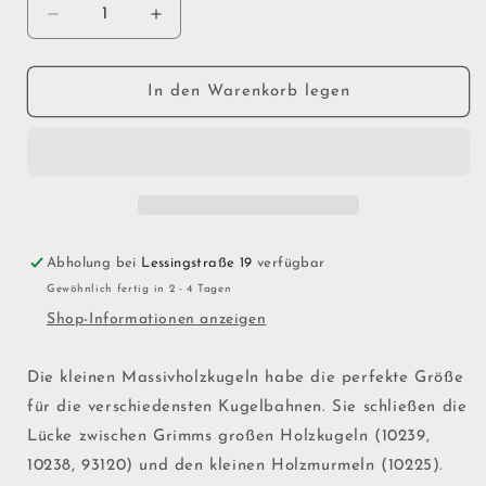
Verringere
Erhöhe
die
die
Menge
Menge
für
für
In den Warenkorb legen
Kleine
Kleine
Pastellkugeln
Pastellkugeln
Abholung bei
Lessingstraße 19
verfügbar
Gewöhnlich fertig in 2 - 4 Tagen
Shop-Informationen anzeigen
Die kleinen Massivholzkugeln habe die perfekte Größe
für die verschiedensten Kugelbahnen. Sie schließen die
Lücke zwischen Grimms großen Holzkugeln (10239,
10238, 93120) und den kleinen Holzmurmeln (10225).