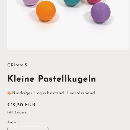
Medien
1
in
Modal
GRIMM'S
öffnen
Kleine Pastellkugeln
Niedriger Lagerbestand: 1 verbleibend
Normaler
€19,50 EUR
Preis
Inkl. Steuern.
Anzahl