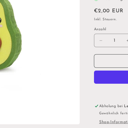
Normaler
€2,00 EUR
Preis
Inkl. Steuern.
Anzahl
Verringere
die
Menge
für
&quot;Let&
Avocuddle&
-
Radiergum
Abholung bei
Le
Gewöhnlich ferti
Shop-Informat