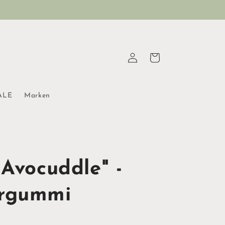
Einloggen
Warenkorb
ALE
Marken
 Avocuddle" -
rgummi