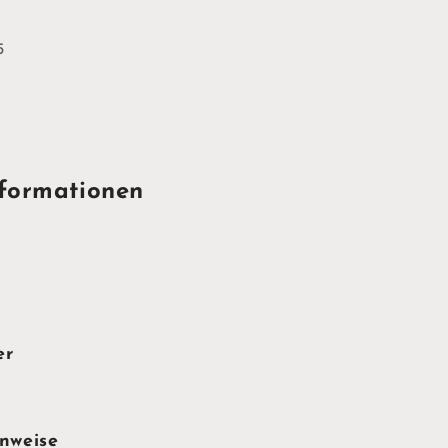
5
formationen
er
0
inweise