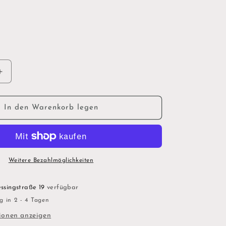
Erhöhe
die
Menge
für
In den Warenkorb legen
#39;s
&quot;Let&#39;s
quot;
Avocuddle&quot;
-
mi
Radiergummi
Weitere Bezahlmöglichkeiten
ssingstraße 19
verfügbar
g in 2 - 4 Tagen
ionen anzeigen