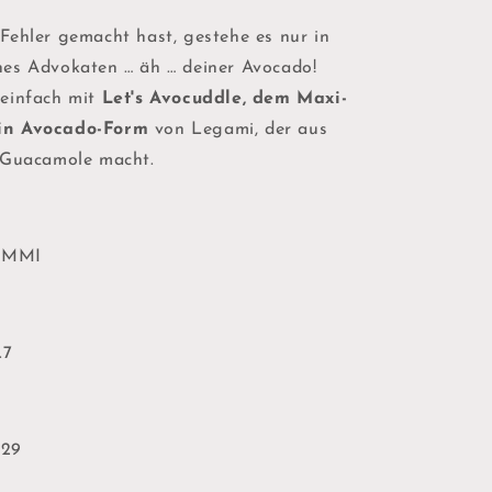
Fehler gemacht hast, gestehe es nur in
es Advokaten … äh … deiner Avocado!
einfach mit
Let's Avocuddle, dem Maxi-
in Avocado-Form
von Legami, der aus
 Guacamole macht.
GUMMI
.7
 29