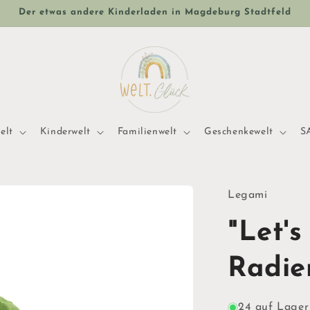
Der etwas andere Kinderladen in Magdeburg Stadtfeld
elt
Kinderwelt
Familienwelt
Geschenkewelt
S
Legami
"Let's
Radie
24 auf Lager