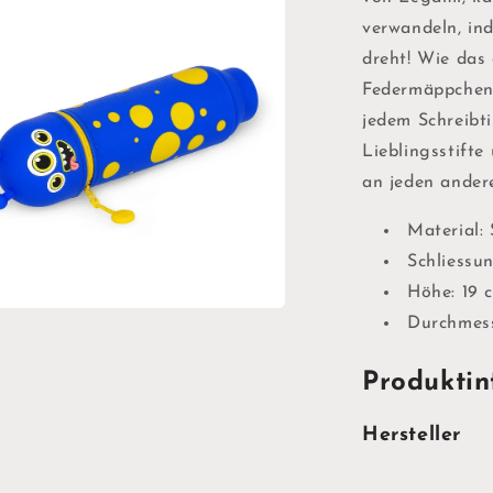
Kawaii
verwandeln, ind
dreht! Wie das
Federmäppchens
jedem Schreibti
Lieblingsstifte 
an jeden ander
Material: 
Schliessun
Höhe: 19 
en
Durchmess
l
Produktin
n
Hersteller