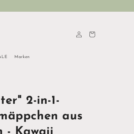
Einloggen
Warenkorb
ALE
Marken
er" 2-in-1-
mäppchen aus
n - Kawaii