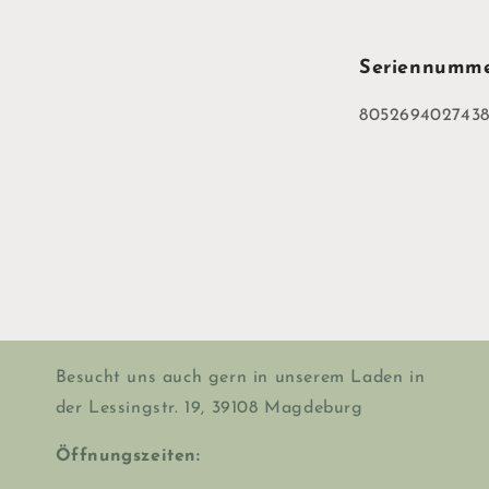
Seriennumm
805269402743
Besucht uns auch gern in unserem Laden in
der Lessingstr. 19, 39108 Magdeburg
Öffnungszeiten: