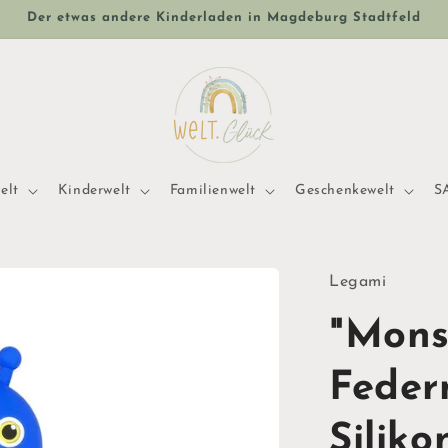
Der etwas andere Kinderladen in Magdeburg Stadtfeld
elt
Kinderwelt
Familienwelt
Geschenkewelt
S
Legami
"Monst
Feder
Siliko