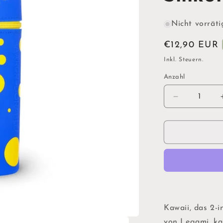
Nicht vorräti
Normaler
€12,90 EUR
Preis
Inkl. Steuern.
Anzahl
Verringere
die
Menge
für
&quot;Mons
2-
in-
1-
Federmäpp
aus
Silikon
Kawaii, das 2-
-
von Legami, kan