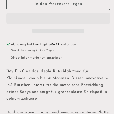
für
für
In den Warenkorb legen
My
My
First
First
-
-
sand
sand
Abholung bei
Lessingstraße 19
verfügbar
Gewöhnlich fertig in 2 - 4 Tagen
Shop-Informationen anzeigen
"My First" ist das ideale Rutschfahrzeug für
Kleinkinder von 6 bis 36 Monaten. Dieser innovative 3-
in-1 Rutscher unterstützt die motorische Entwicklung
deines Babys und sorgt für grenzenlosen Spielspaß in
deinem Zuhause.
Dank der abnehmbaren und wendbaren unteren Platte