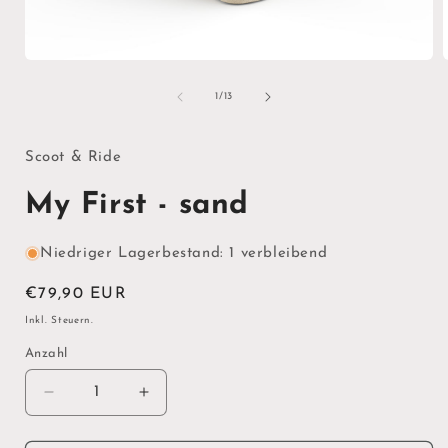
Medien
1
in
i
von
1
/
13
Modal
öffnen
ö
Scoot & Ride
My First - sand
Niedriger Lagerbestand: 1 verbleibend
Normaler
€79,90 EUR
Preis
Inkl. Steuern.
Anzahl
Verringere
Erhöhe
die
die
Menge
Menge