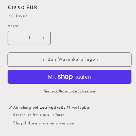
Normaler
€12,90 EUR
Preis
Inkl. Steuern.
Anzahl
Verringere
Erhöhe
die
die
Menge
Menge
für
für
In den Warenkorb legen
&quot;Panda&quot;
&quot;Panda&quot;
2-
2-
in-
in-
1-
1-
Federmäppchen
Federmäppchen
Weitere Bezahlmöglichkeiten
aus
aus
Silikon
Silikon
Abholung bei
Lessingstraße 19
verfügbar
-
-
Gewöhnlich fertig in 2 - 4 Tagen
Kawaii
Kawaii
Shop-Informationen anzeigen