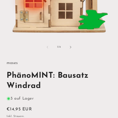
i
Medien
1
ö
in
von
1
/
4
Modal
öffnen
moses
PhänoMINT: Bausatz
Windrad
3 auf Lager
Normaler
€14,95 EUR
Preis
Inkl. Steuern.