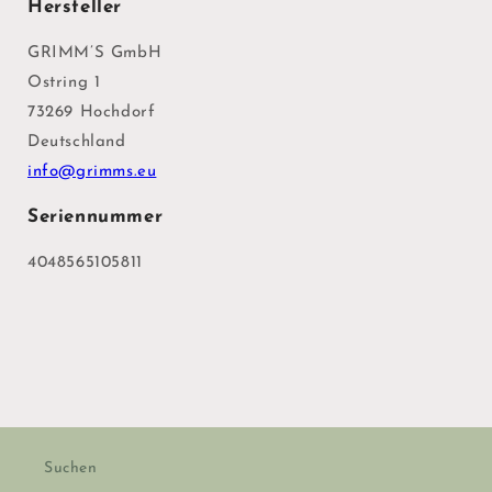
Hersteller
GRIMM’S GmbH
Ostring 1
73269 Hochdorf
Deutschland
info@grimms.eu
Seriennummer
4048565105811
Suchen