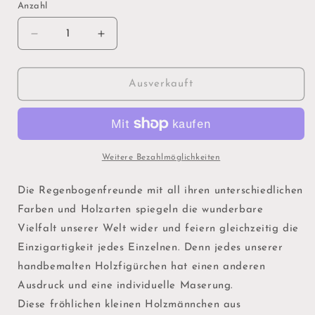
Anzahl
Verringere
Erhöhe
die
die
Menge
Menge
für
für
Ausverkauft
Regenbogenfreunde
Regenbogenfreunde
Weitere Bezahlmöglichkeiten
Die Regenbogenfreunde mit all ihren unterschiedlichen
Farben und Holzarten spiegeln die wunderbare
Vielfalt unserer Welt wider und feiern gleichzeitig die
Einzigartigkeit jedes Einzelnen. Denn jedes unserer
handbemalten Holzfigürchen hat einen anderen
Ausdruck und eine individuelle Maserung.
Diese fröhlichen kleinen Holzmännchen aus