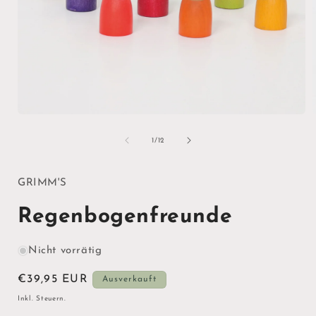
Medien
1
in
i
von
1
/
12
Modal
öffnen
ö
GRIMM'S
Regenbogenfreunde
Nicht vorrätig
Normaler
€39,95 EUR
Ausverkauft
Preis
Inkl. Steuern.