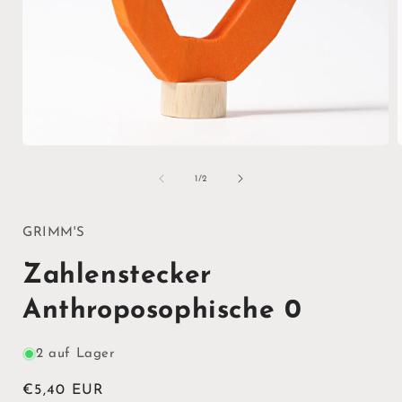
Medien
1
in
i
von
1
/
2
Modal
öffnen
ö
GRIMM'S
Zahlenstecker
Anthroposophische 0
2 auf Lager
Normaler
€5,40 EUR