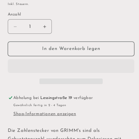
Preis
Inkl. Steuern.
Anzahl
Verringere
Erhöhe
die
die
Menge
Menge
für
für
In den Warenkorb legen
Zahlenstecker
Zahlenstecker
Anthroposophische
Anthroposophische
0
0
Abholung bei
Lessingstraße 19
verfügbar
Gewöhnlich fertig in 2 - 4 Tagen
Shop-Informationen anzeigen
Die Zahlenstecker von GRIMM's sind als